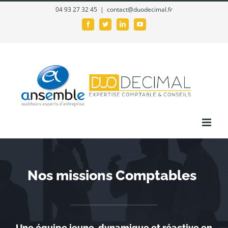
Passer
04 93 27 32 45
|
contact@duodecimal.fr
au
Facebook
Twitter
LinkedIn
YouTube
contenu
Nos missions Comptables
Une équipe jeune, dynamique et réactive en