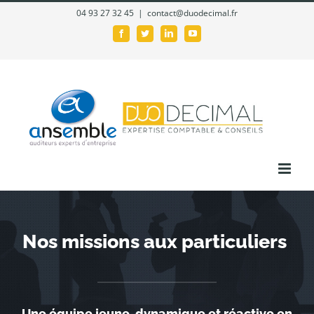
Passer
04 93 27 32 45
|
contact@duodecimal.fr
au
Facebook
Twitter
LinkedIn
YouTube
contenu
Nos missions aux particuliers
Une équipe jeune, dynamique et réactive en