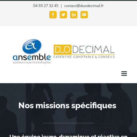
Passer
04 93 27 32 45
|
contact@duodecimal.fr
au
Facebook
Twitter
LinkedIn
YouTube
contenu
Nos missions spécifiques
Une équipe jeune, dynamique et réactive en